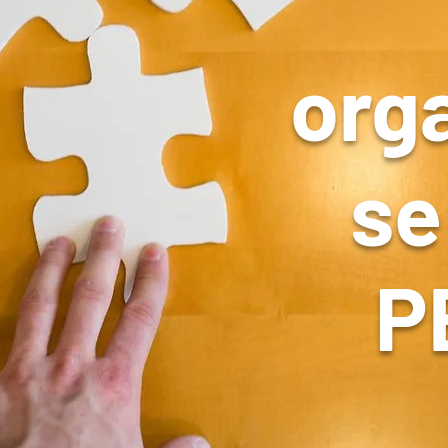
org
se
P