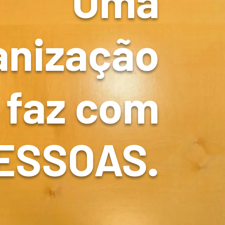
Uma
anização
 faz com
ESSOAS.