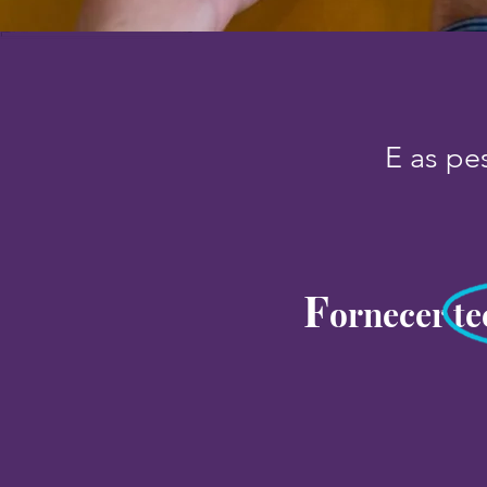
E as pes
F
ornecer te