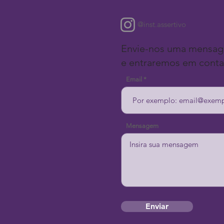
@inst.assertivo
Envie-nos uma mensa
e entraremos em conta
Email
Mensagem
Enviar